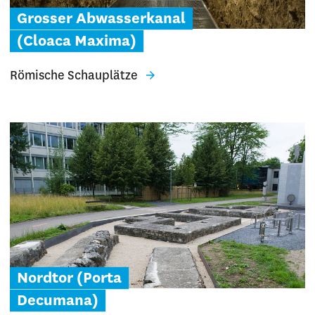
Grosser Abwasserkanal
(Cloaca Maxima)
Römische Schauplätze
Nordtor (Porta
Decumana)