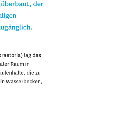
 überbaut, der
aligen
zugänglich.
praetoria) lag das
raler Raum in
ulenhalle, die zu
 ein Wasserbecken,