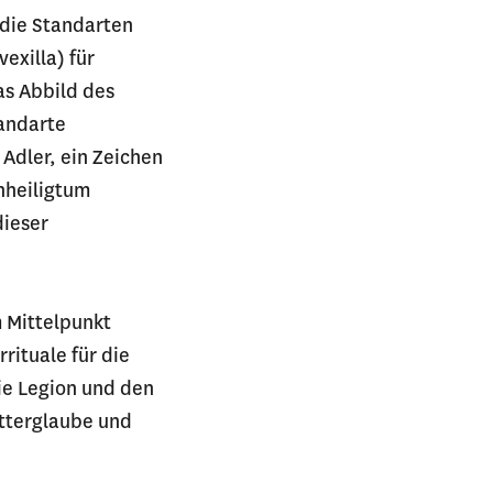
 die Standarten
exilla) für
as Abbild des
tandarte
Adler, ein Zeichen
nheiligtum
dieser
m Mittelpunkt
ituale für die
ie Legion und den
ötterglaube und