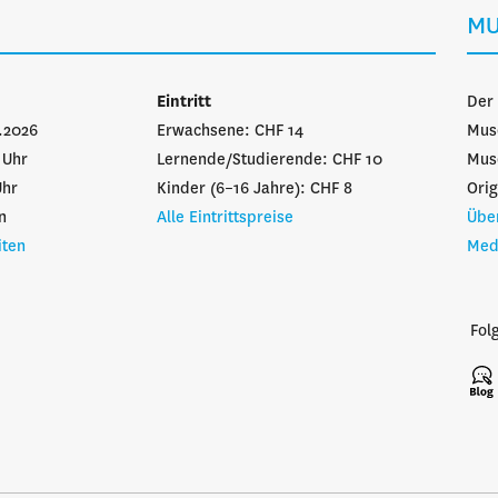
MU
n
Eintritt
Der 
1.2026
Erwachsene: CHF 14
Mus
7 Uhr
Lernende/Studierende: CHF 10
Mus
Uhr
Kinder (6–16 Jahre): CHF 8
Orig
n
Alle Eintrittspreise
Übe
iten
Med
Fol