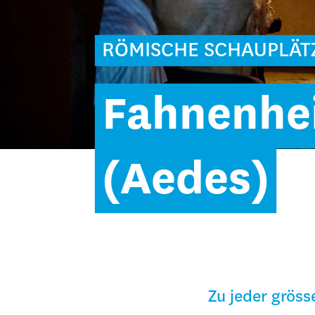
RÖMISCHE SCHAUPLÄT
Fahnenhe
(Aedes)
Zu jeder grös