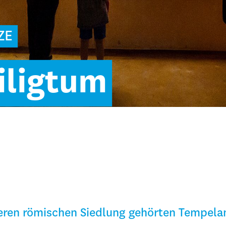
ZE
iligtum
seren römischen Siedlung gehörten Tempelan