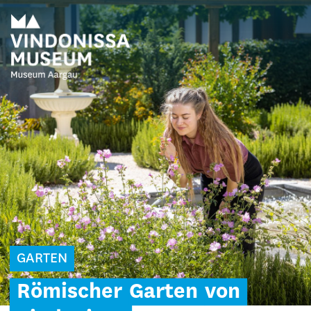
GARTEN
Römischer
Garten
von