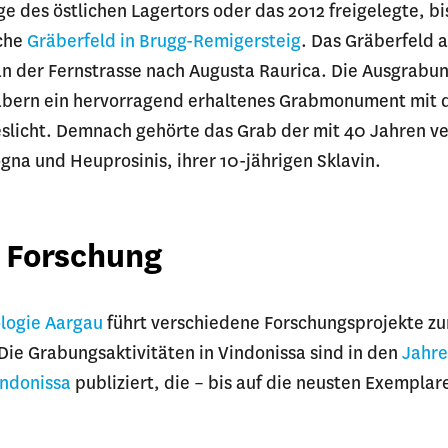
e des östlichen Lagertors oder das 2012 freigelegte, bi
che
Gräberfeld in Brugg-Remigersteig
. Das Gräberfeld 
an der Fernstrasse nach Augusta Raurica. Die Ausgrabu
räbern ein hervorragend erhaltenes Grabmonument mi
eslicht. Demnach gehörte das Grab der mit 40 Jahren v
gna und Heuprosinis, ihrer 10-jährigen Sklavin.
 Forschung
logie Aargau
führt verschiedene Forschungsprojekte z
Die Grabungsaktivitäten in Vindonissa sind in den
Jahre
indonissa
publiziert, die – bis auf die neusten Exemplar