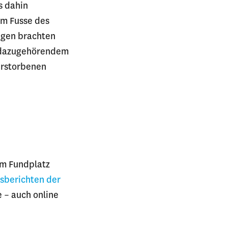
s dahin
am Fusse des
ngen brachten
t dazugehörendem
erstorbenen
um Fundplatz
sberichten der
e – auch online