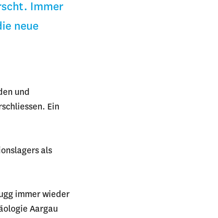
orscht. Immer
die neue
nden und
schliessen. Ein
ionslagers als
rugg immer wieder
häologie Aargau