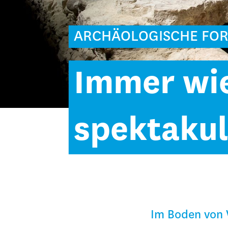
ARCHÄOLOGISCHE FO
Immer wi
spektakul
Im Boden von 