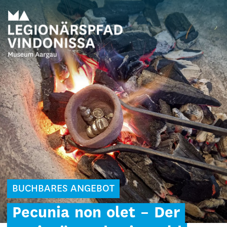
BUCHBARES ANGEBOT
Pecunia
non
olet
–
Der