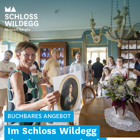
BUCHBARES ANGEBOT
Im
Schloss
Wildegg