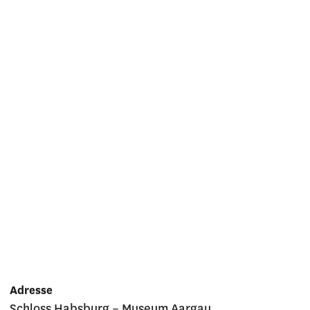
Adresse
Schloss Habsburg – Museum Aargau