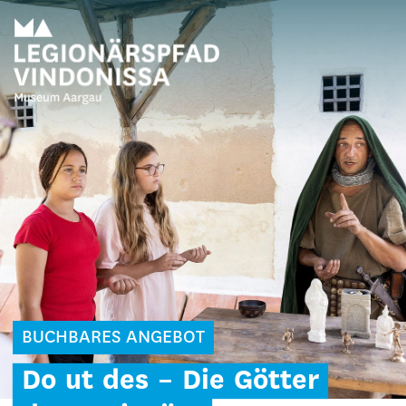
BUCHBARES ANGEBOT
Do
ut
des
–
Die
Götter