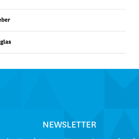
eber
glas
NEWSLETTER