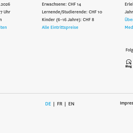
1.2026
Erwachsene: CHF 14
Erl
17 Uhr
Lernende/Studierende: CHF 10
Jahr
n
Kinder (6–16 Jahre): CHF 8
Übe
iten
Alle Eintrittspreise
Med
Fol
Impre
DE
FR
EN