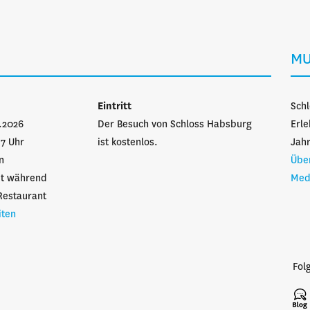
MU
n
Eintritt
Schl
1.2026
Der Besuch von Schloss Habsburg
Erl
17 Uhr
ist kostenlos.
Jahr
n
Übe
et während
Med
Restaurant
iten
Fol