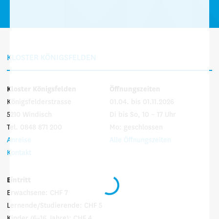
KLOSTER KÖNIGSFELDEN
Kloster Königsfelden
Öffnungszeiten
Königsfelderstrasse
01.04. bis 01.11.2026
5210 Windisch
Di bis So, 10 – 17 Uhr
Tel. 0848 871 200
Mo: geschlossen
Anreise
Alle Öffnungszeiten
Kontakt
Eintritt
Erwachsene: CHF 7
Lernende/Studierende: CHF 5
Kinder (6–16 Jahre): CHF 4