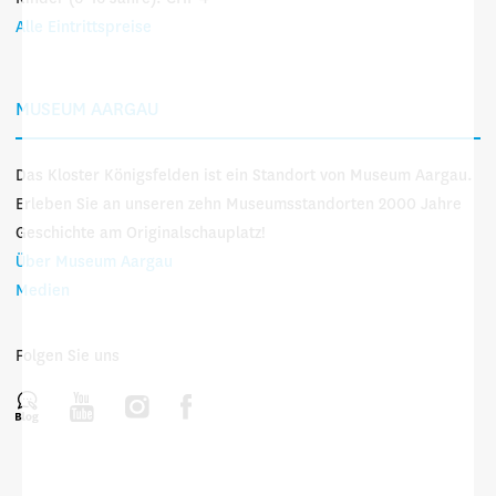
Alle Eintrittspreise
MUSEUM AARGAU
Das Kloster Königsfelden ist ein Standort von Museum Aargau.
Erleben Sie an unseren zehn Museumsstandorten 2000 Jahre
Geschichte am Originalschauplatz!
Über Museum Aargau
Medien
Folgen Sie uns