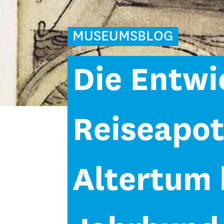
MUSEUMSBLOG
Die Entwi
Reiseapo
Altertum b