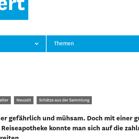
ert
Themen
orien
alter
Neuzeit
Schätze aus der Sammlung
her gefährlich und mühsam. Doch mit einer g
 Reiseapotheke konnte man sich auf die zahl
reiten.