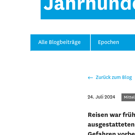
Jahrhund
Alle Blogbeiträge
Epochen
Zurück zum Blog
24. Juli 2024
Kateg
Mittel
Reisen war frü
ausgestatteten
Gefahren vorbe