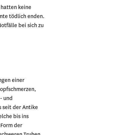
 hatten keine
nnte tödlich enden.
otfälle bei sich zu
ngen einer
 Kopfschmerzen,
- und
 seit der Antike
lche bis ins
e Form der
 schweren Truhen