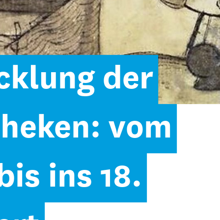
cklung der
theken: vom
is ins 18.