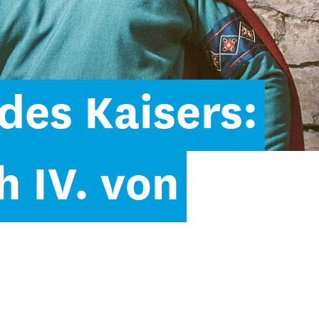
des Kaisers:
h IV. von