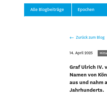
Alle Blogbeiträge
Epochen
Zurück zum Blog
14. April 2025
Kate
Mitte
Graf Ulrich IV.
Namen von Köni
aus und nahm an
Jahrhunderts.