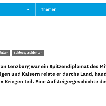
Themen
gorien
lalter
Schlossgeschichten
 von Lenzburg war ein Spitzendiplomat des Mi
gen und Kaisern reiste er durchs Land, hand
 Kriegen teil. Eine Aufsteigergeschichte de