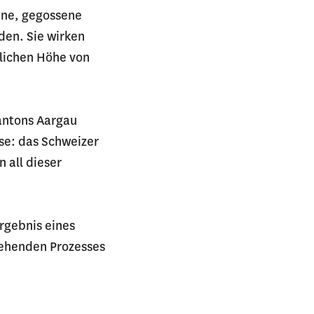
ene, gegossene
den. Sie wirken
tlichen Höhe von
antons Aargau
se: das Schweizer
 all dieser
rgebnis eines
tehenden Prozesses