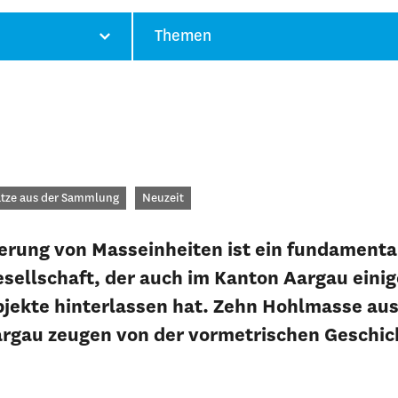
Themen
gorien
tze aus der Sammlung
Neuzeit
ierung von Masseinheiten ist ein fundamenta
esellschaft, der auch im Kanton Aargau eini
bjekte hinterlassen hat. Zehn Hohlmasse a
gau zeugen von der vormetrischen Geschic