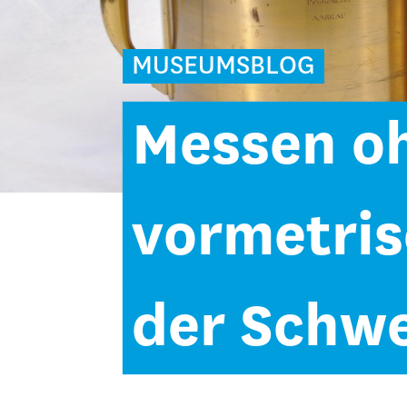
MUSEUMSBLOG
Messen oh
vormetris
der Schwe