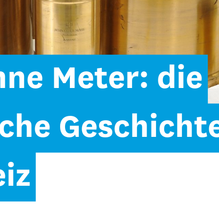
ne Meter: die
che Geschicht
iz