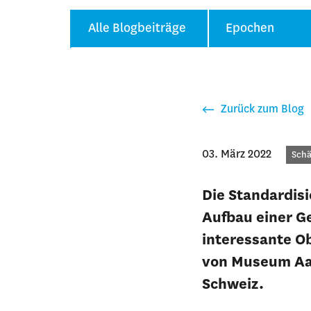
Alle Blogbeiträge
Epochen
Zurück zum Blog
03. März 2022
Kate
Schä
Die Standardis
Aufbau einer G
interessante O
von Museum Aar
Schweiz.