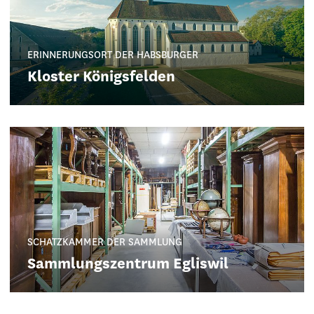
ERINNERUNGSORT DER HABSBURGER
Kloster Königsfelden
SCHATZKAMMER DER SAMMLUNG
Sammlungszentrum Egliswil
GLAUBE, MACHT, WISSEN
Klosterhalbinsel Wettingen