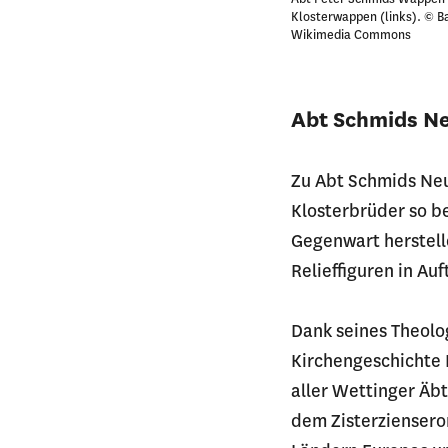
Klosterwappen (links). © Ba
Wikimedia Commons
Abt Schmids N
Zu Abt Schmids Neu
Klosterbrüder so b
Gegenwart herstelle
Relieffiguren in Au
Dank seines Theolo
Kirchengeschichte B
aller Wettinger Äb
dem Zisterziensero