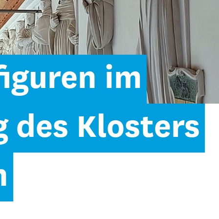
figuren im
 des Klosters
n