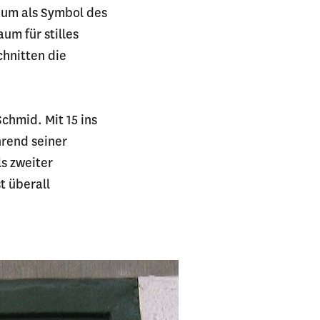
Baum als Symbol des
um für stilles
chnitten die
chmid. Mit 15 ins
hrend seiner
ls zweiter
t überall