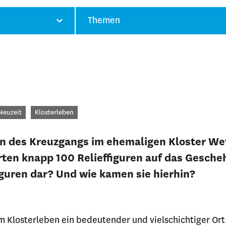
Themen
ategorien
Neuzeit
Klosterleben
 des Kreuzgangs im ehemaligen Kloster Wet
rten knapp 100 Relieffiguren auf das Gesch
iguren dar? Und wie kamen sie hierhin?
m Klosterleben ein bedeutender und vielschichtiger Ort.