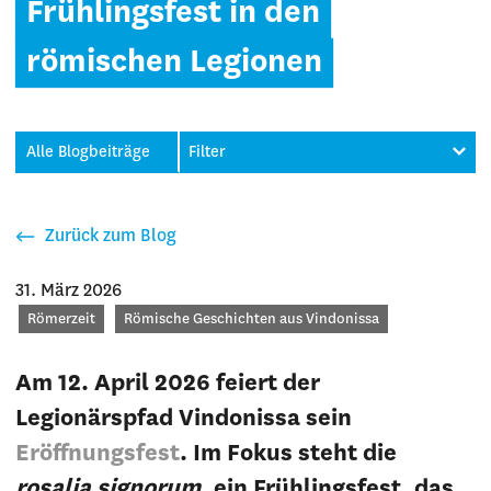
Frühlingsfest in den
römischen Legionen
Alle Blogbeiträge
Filter
Zurück zum Blog
31. März 2026
Kategorien
Römerzeit
Römische Geschichten aus Vindonissa
Am 12. April 2026 feiert der
Legionärspfad Vindonissa sein
Eröffnungsfest
. Im Fokus steht die
rosalia signorum
, ein Frühlingsfest, das