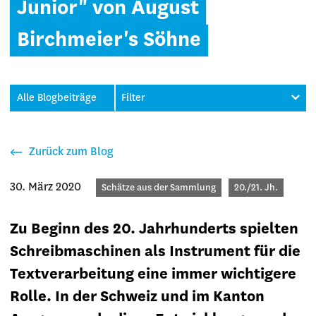
Junior" von August
Birchmeier's Söhne
Alle Blogbeiträge
Filter
Zurück zum Blog
30. März 2020
Kategorien
Schätze aus der Sammlung
20./21. Jh.
Zu Beginn des 20. Jahrhunderts spielten
Schreibmaschinen als Instrument für die
Textverarbeitung eine immer wichtigere
Rolle. In der Schweiz und im Kanton