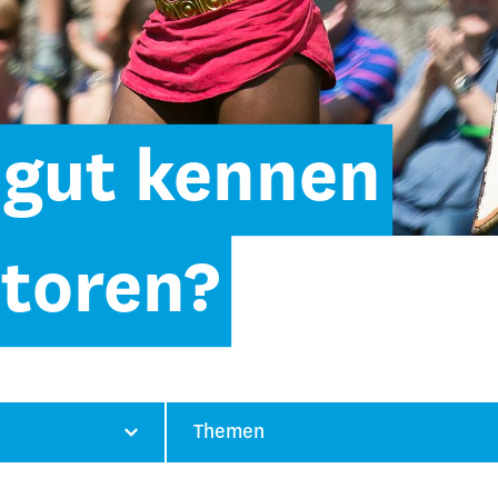
 gut kennen
atoren?
Themen