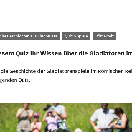
orien
che Geschichten aus Vindonissa
Quiz & Spiele
Römerzeit
iesem Quiz Ihr Wissen über die Gladiatoren i
 die Geschichte der Gladiatorenspiele im Römischen Rei
lgenden Quiz.