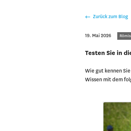
Zurück zum Blog
19. Mai 2026
Kateg
Römis
Testen Sie in d
Wie gut kennen Sie
Wissen mit dem fo