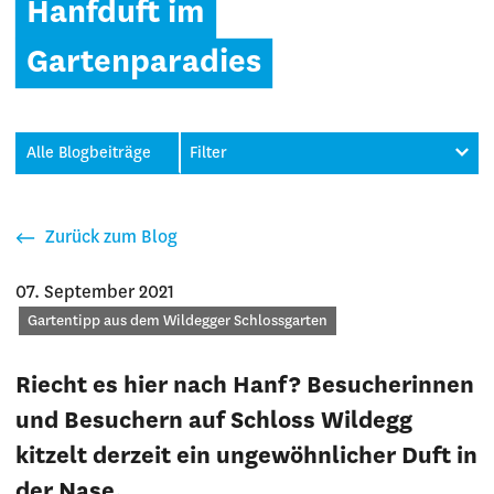
Hanfduft im
Gartenparadies
Alle Blogbeiträge
Filter
Zurück zum Blog
07. September 2021
Kategorie
Gartentipp aus dem Wildegger Schlossgarten
Riecht es hier nach Hanf? Besucherinnen
und Besuchern auf Schloss Wildegg
kitzelt derzeit ein ungewöhnlicher Duft in
der Nase.