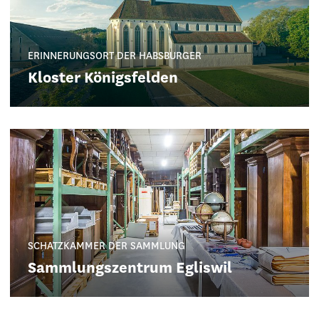
ERINNERUNGSORT DER HABSBURGER
Kloster Königsfelden
SCHATZKAMMER DER SAMMLUNG
Sammlungszentrum Egliswil
GLAUBE, MACHT, WISSEN
Klosterhalbinsel Wettingen