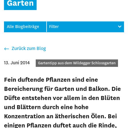
Garten
Alle Blogbeiträge
Filter
Zurück zum Blog
13. Juni 2014
Kategorie
Gartentipp aus dem Wildegger Schlossgarten
Fein duftende Pflanzen sind eine
Bereicherung für Garten und Balkon. Die
Düfte entstehen vor allem in den Blüten
und Blättern durch eine hohe
Konzentration an ätherischen Ölen. Bei
einigen Pflanzen duftet auch die Rinde,