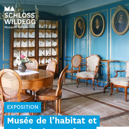
EXPOSITION
Musée
de
l’habitat
et