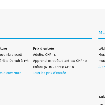
MU
rture
Prix d'entrée
L'Ab
 novembre 2026
Adulte: CHF 14
Musé
ériés: De 10h à 17h
Apprenti-es et étudiant-es: CHF 10
musé
Enfant (6–16 Jahre): CHF 8
À p
es d'ouverture
Tous les prix d'entrée
Sui