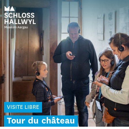
VISITE LIBRE
Tour
du
château