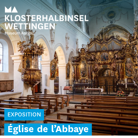
EXPOSITION
Église
de
l’Abbaye