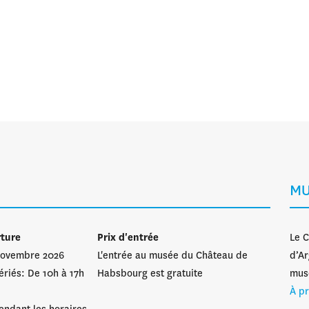
MU
rture
Prix d'entrée
Le C
 novembre 2026
L'entrée au musée du Château de
d’Ar
ériés: De 10h à 17h
Habsbourg est gratuite
musé
À p